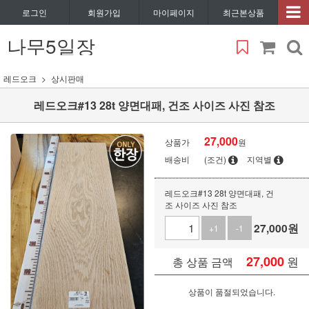
로그인
회원가입
마이페이지
최근본상품
나무5일장
레드오크
상시판매
레드오크#13 28t 양면대패, 건조 사이즈 사진 참조
27,000
상품가
원
배송비
(조건)
지역별
레드오크#13 28t 양면대패, 건
조 사이즈 사진 참조
27,000
원
+1
-1
27,000
원
총 상품 금액
상품이 품절되었습니다.