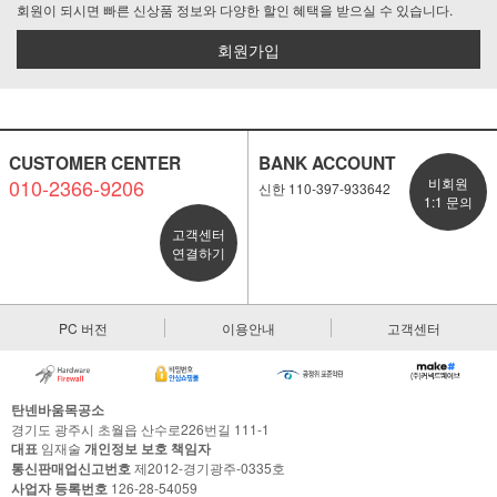
회원이 되시면 빠른 신상품 정보와 다양한 할인 혜택을 받으실 수 있습니다.
회원가입
CUSTOMER CENTER
BANK ACCOUNT
010-2366-9206
비회원
신한 110-397-933642
1:1 문의
고객센터
연결하기
PC 버전
이용안내
고객센터
탄넨바움목공소
경기도 광주시 초월읍 산수로226번길 111-1
대표
임재술
개인정보 보호 책임자
통신판매업신고번호
제2012-경기광주-0335호
사업자 등록번호
126-28-54059