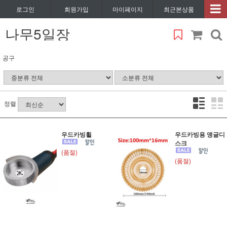
로그인
회원가입
마이페이지
최근본상품
나무5일장
공구
정렬
우드카빙휠
우드카빙용 앵글디
스크
(품절)
(품절)