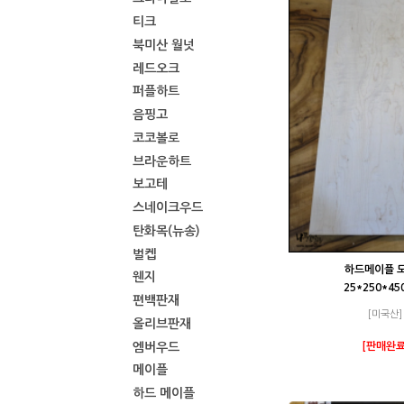
티크
북미산 월넛
레드오크
퍼플하트
음핑고
코코볼로
브라운하트
보고테
스네이크우드
탄화목(뉴송)
벌켑
하드메이플 
웬지
25*250*4
편백판재
[미국산]
올리브판재
엠버우드
[판매완료
메이플
하드 메이플