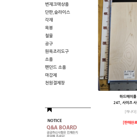
변재크랙상품
단판,슬라이스
각재
목봉
철물
공구
원목조리도구
소품
펜던드 소품
마감제
천원결제창
하드메이플 
24T, 사이즈 
[캐나다]
[판매완료