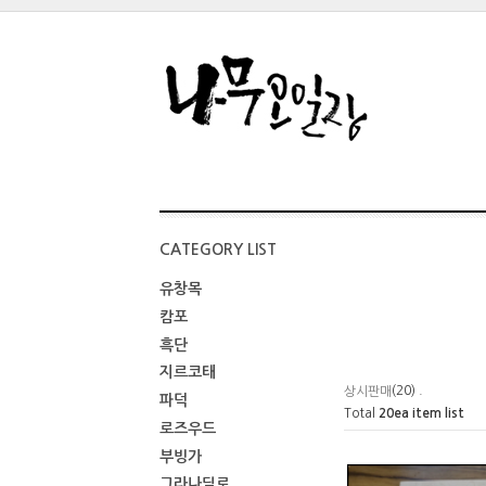
CATEGORY LIST
유창목
캄포
흑단
지르코태
(20) .
상시판매
파덕
Total
20
ea item list
로즈우드
부빙가
그라나딜로