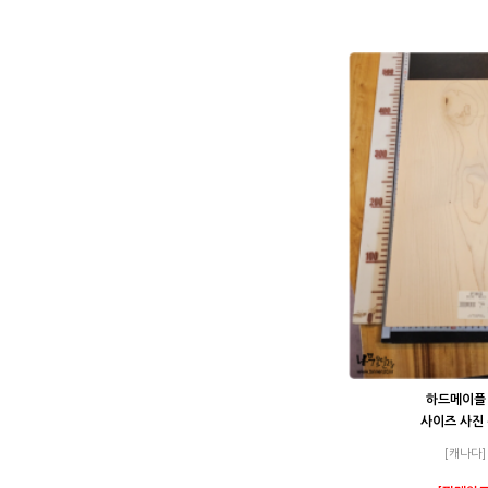
하드메이플 
사이즈 사진
[캐나다]