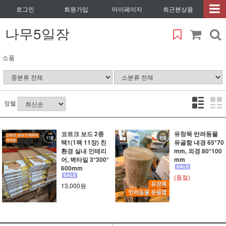
로그인
회원가입
마이페이지
최근본상품
나무5일장
소품
정렬
코르크 보드 2종
유창목 반려동물
택1(1팩 11장) 친
유골함 내경 65*70
환경 실내 인테리
mm, 외경 80*100
어, 벽타일 3*300*
mm
600mm
(품절)
13,000원